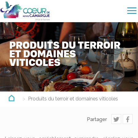
Aller
au
contenu
principal
PRODUITS DU TERROIR
ET DOMAINES
VITICOLES
Produits du terroir et domaines viticoles
Partager