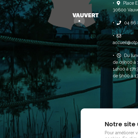
Place E
30600 Vauve
04 66 
accueil@otp
Du lun
de 09h00 à 
14h00 à 17h
de 9h00 à 1
Notre site 
Pour améliorer vo