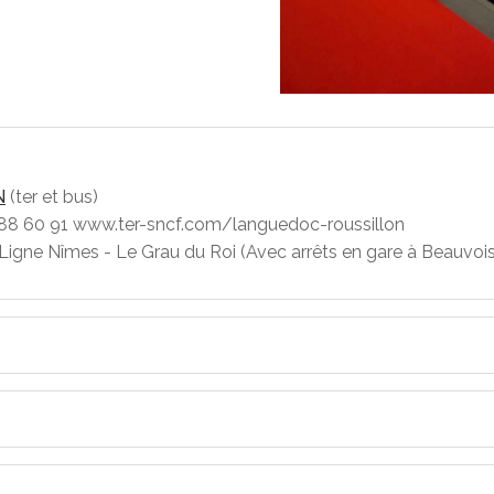
N
(ter et bus)
800 88 60 91 www.ter-sncf.com/languedoc-roussillon
 Ligne Nîmes - Le Grau du Roi (Avec arrêts en gare à Beauvoi