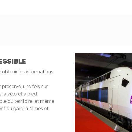
ESSIBLE
 d'obtenir les informations
préservé, une fois sur
, à vélo et à pied.
le du territoire, et même
Pont du gard, à Nîmes et