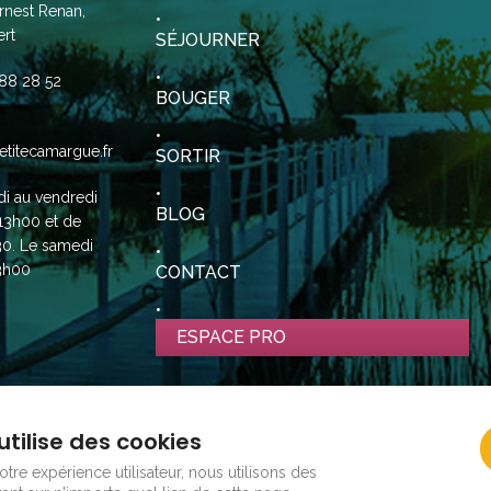
rnest Renan,
rt
SÉJOURNER
88 28 52
BOUGER
etitecamargue.fr
SORTIR
di au vendredi
BLOG
13h00 et de
30. Le samedi
3h00
CONTACT
ESPACE PRO
utilise des cookies
tre expérience utilisateur, nous utilisons des