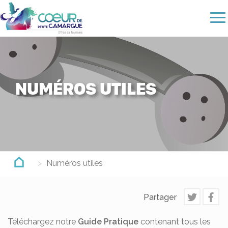
Aller
au
contenu
principal
NUMÉROS UTILES
Numéros utiles
Partager
Téléchargez notre
Guide Pratique
contenant tous les