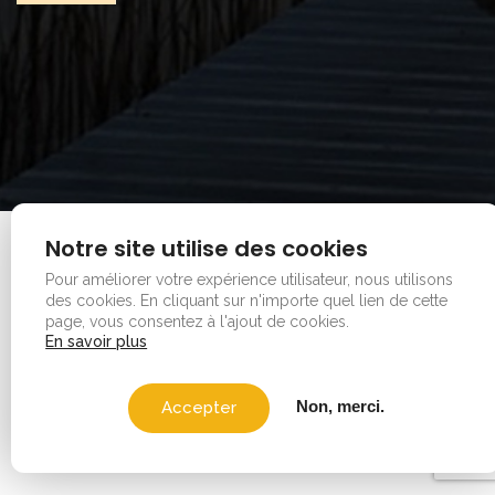
Notre site utilise des cookies
Mentions legales
|
Plan du site
Copyright © 2026 - Office de tourisme - Vauvert. Tous
Pour améliorer votre expérience utilisateur, nous utilisons
des cookies.
En cliquant sur n'importe quel lien de cette
droits réservés.
page, vous consentez à l'ajout de cookies.
En savoir plus
Non, merci.
Accepter