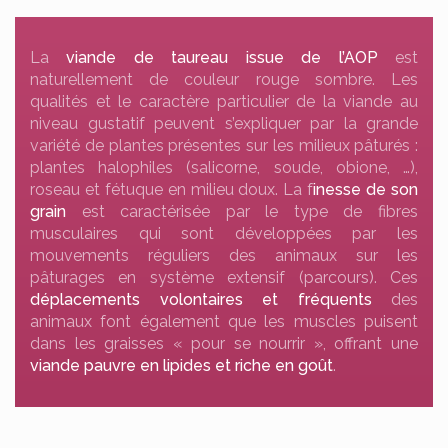
La
viande de taureau issue de l’AOP
est
naturellement de couleur rouge sombre. Les
qualités et le caractère particulier de la viande au
niveau gustatif peuvent s’expliquer par la grande
variété de plantes présentes sur les milieux pâturés :
plantes halophiles (salicorne, soude, obione, …),
roseau et fétuque en milieu doux. La f
inesse de son
grain
est caractérisée par le type de fibres
musculaires qui sont développées par les
mouvements réguliers des animaux sur les
pâturages en système extensif (parcours). Ces
déplacements volontaires et fréquents
des
animaux font également que les muscles puisent
dans les graisses « pour se nourrir », offrant une
viande pauvre en lipides et riche en goût
.