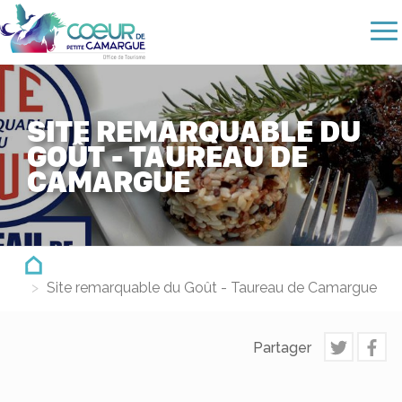
Aller
au
contenu
principal
SITE REMARQUABLE DU
GOÛT - TAUREAU DE
CAMARGUE
Site remarquable du Goût - Taureau de Camargue
Partager