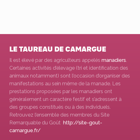
LE TAUREAU DE CAMARGUE
Il est élevé par des agriculteurs appelés
manadiers
.
Certaines activités d’élevage (tri et identification des
animaux notamment) sont l’occasion d’organiser des
manifestations au sein même de la manade. Les
prestations proposées par les manadiers ont
généralement un caractère festif et s’adressent à
des groupes constitués ou à des individuels.
Retrouvez l’ensemble des membres du Site
Remarquable du Goût
http://site-gout-
camargue.fr/