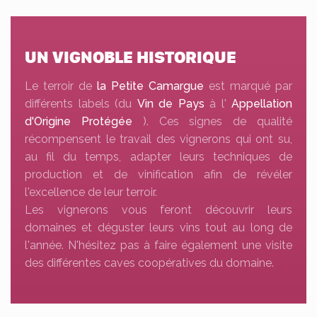
UN VIGNOBLE HISTORIQUE
Le terroir de
la Petite Camargue
est marqué par
différents labels (du
Vin de Pays
à l'
Appellation
d'Origine Protégée
). Ces signes de qualité
récompensent le travail des vignerons qui ont su,
au fil du temps, adapter leurs techniques de
production et de vinification afin de révéler
l'excellence de leur terroir.
Les vignerons vous feront découvrir leurs
domaines et déguster leurs vins tout au long de
l'année. N'hésitez pas à faire également une visite
des différentes caves coopératives du domaine.