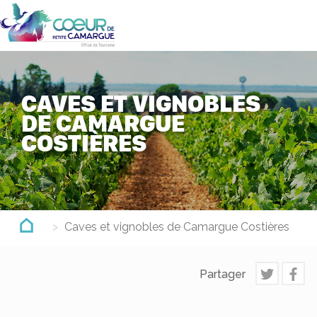
Aller
au
contenu
principal
CAVES ET VIGNOBLES
DE CAMARGUE
COSTIÈRES
Caves et vignobles de Camargue Costières
Partager