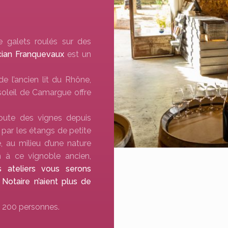
e galets roulés sur des
ician Franquevaux
est un
de l’ancien lit du Rhône,
 soleil de Camargue offre
oute des vignes depuis
 par les étangs de petite
 au milieu d’une nature
n à ce vignoble ancien,
rs ateliers vous serons
Notaire n’aient plus de
 200 personnes.