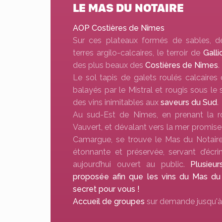
LE MAS DU NOTAIRE
AOP Costières de Nîmes
Sur ces plateaux formés de sables, d
terres argilo-calcaires, le terroir de
Gall
des plus beaux des
Costières de Nîmes
.
Le sol tapis de galets roulés calcaires 
balayés par le Mistral et rougis sous le
des vins inimitables aux
saveurs du Sud
.
Au sud-Est de Nîmes, en prenant la r
Vauvert, et dévalant vers la mer promise
Camargue, se trouve le Mas du Notaire,
étonnante et préservée, servant d’écri
aujourd’hui ouvert au public.
Plusieu
proposée afin que les vins du Mas du 
secret pour vous !
Accueil de groupes
sur demande jusqu'à