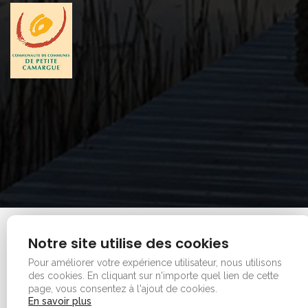
Mentions legales
|
Plan du site
Notre site utilise des cookies
Copyright © 2026 - Office de tourisme - Vauvert. Tous
Pour améliorer votre expérience utilisateur, nous utilisons
droits réservés.
des cookies.
En cliquant sur n'importe quel lien de cette
page, vous consentez à l'ajout de cookies.
En savoir plus