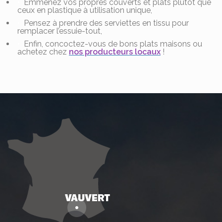
Emmenez vos propres couverts et plats plutôt que
ceux en plastique à utilisation unique,
Pensez à prendre des serviettes en tissu pour
remplacer l’essuie-tout,
Enfin, concoctez-vous de bons plats maisons ou
achetez chez
nos producteurs locaux
!