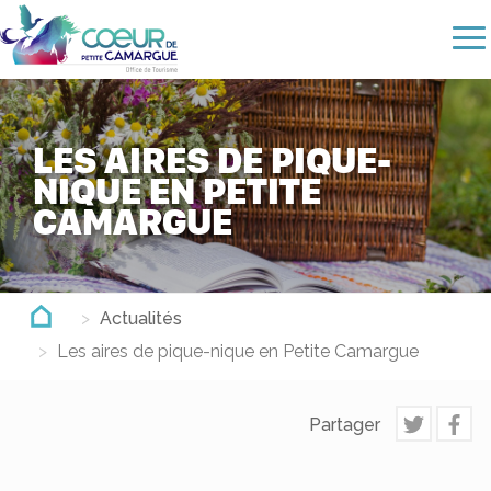
Aller
au
contenu
principal
LES AIRES DE PIQUE-
NIQUE EN PETITE
CAMARGUE
Actualités
Les aires de pique-nique en Petite Camargue
Partager