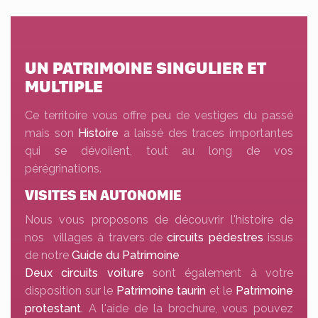
UN PATRIMOINE SINGULIER ET
MULTIPLE
Ce territoire vous offre peu de vestiges du passé
mais son
Histoire
a laissé des traces importantes
qui se dévoilent, tout au long de vos
pérégrinations.
VISITES EN AUTONOMIE
Nous vous proposons de découvrir l'histoire de
nos villages à travers de
circuits pédestres
issus
de notre
Guide du Patrimoine
Deux circuits voiture
sont également à votre
disposition sur le
Patrimoine taurin
et le
Patrimoine
protestant
. A l'aide de la brochure, vous pouvez