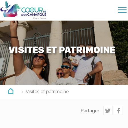
Aller
au
contenu
principal
VISITES ET PATRIMOINE
Visites et patrimoine
Partager