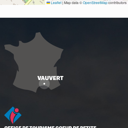
Leaflet
|
Map data ©
OpenStreetMap
contributors