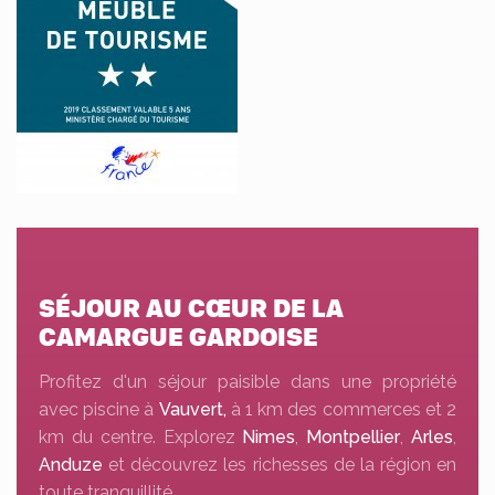
SÉJOUR AU CŒUR DE LA
CAMARGUE GARDOISE
Profitez d'un séjour paisible dans une propriété
avec piscine à
Vauvert,
à 1 km des commerces et 2
km du centre. Explorez
Nimes
,
Montpellier
,
Arles
,
Anduze
et découvrez les richesses de la région en
toute tranquillité.