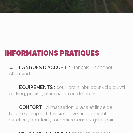
INFORMATIONS PRATIQUES
LANGUES D'ACCUEIL :
Français, Espagnol,
Allemand.
EQUIPEMENTS :
cour, jardin, abri pour vélo ou vtt,
parking, piscine, plancha, salon de jardin.
CONFORT :
climatisation, draps et linge de
toilette compris, télévision, lave-linge privatif,
cafetière, bouilloire, four, micro-ondes, grille-pain