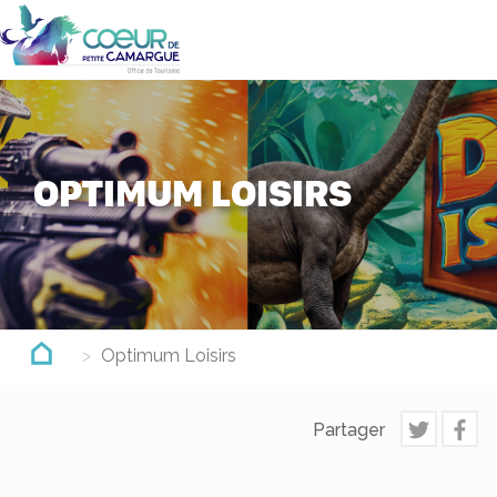
Aller
au
contenu
principal
OPTIMUM LOISIRS
Optimum Loisirs
Partager