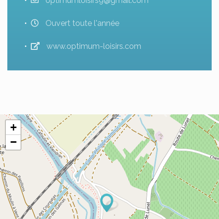
optimumloisirs9@gmail.com
Ouvert toute l'année
www.optimum-loisirs.com
+
−