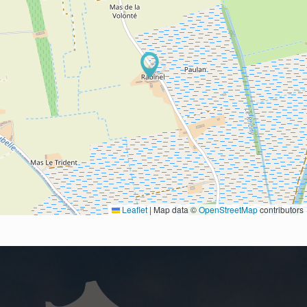
Leaflet
|
Map data ©
OpenStreetMap
contributors