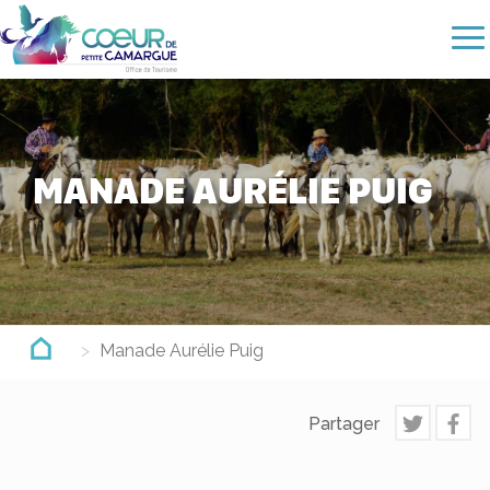
Aller
au
contenu
principal
MANADE AURÉLIE PUIG
Manade Aurélie Puig
Partager