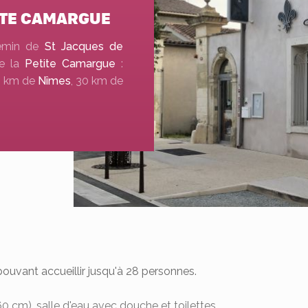
ITE CAMARGUE
chemin de
St Jacques de
de la
Petite Camargue
:
20 km de
Nîmes
, 30 km de
pouvant accueillir jusqu'à 28 personnes.
160 cm), salle d'eau avec douche et toilettes.