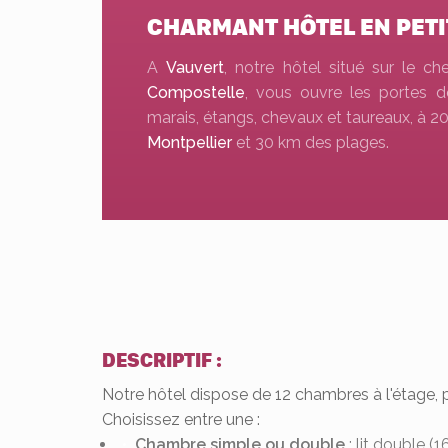
CHARMANT HÔTEL EN PET
A
Vauvert
, notre hôtel situé sur le 
Compostelle
, vous ouvre les portes 
marais, étangs, chevaux et taureaux, à 
Montpellier
et 30 km des plages.
DESCRIPTIF :
Notre hôtel dispose de 12 chambres à l'étage, 
Choisissez entre une :
Chambre simple ou double
: lit double (