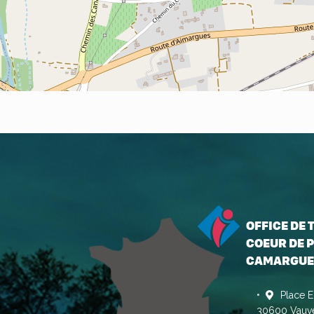
OFFICE DE
COEUR DE P
CAMARGUE
Place E
30600 Vauve