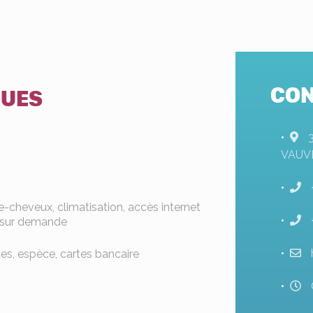
CON
QUES
s
VAUV
he-cheveux, climatisation, accès internet
is sur demande
s, espèce, cartes bancaire