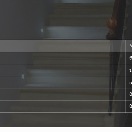
M
6
1
5
8