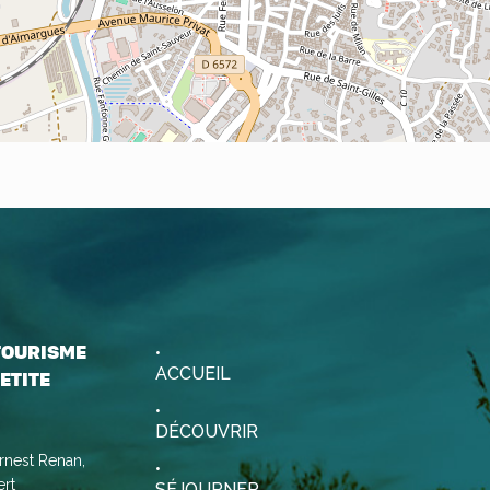
 TOURISME
ACCUEIL
ETITE
DÉCOUVRIR
rnest Renan,
rt
SÉJOURNER