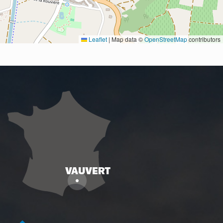
Leaflet
|
Map data ©
OpenStreetMap
contributors