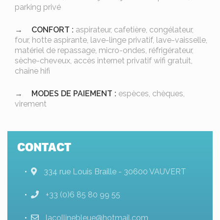
parking privé
CONFORT :
aspirateur, cafetière, congélateur,
four, hotte aspirante, lave-linge privatif, lave-vaisselle,
matériel de repassage, micro-ondes, réfrigérateur,
sèche-cheveux, accès internet privatif wifi gratuit,
chaîne hifi
MODES DE PAIEMENT :
espèces, chèques,
virement
CONTACT
334 rue Louis Braille - 30600 VAUVERT
+33 (0)6 85 80 99 55
lacollinebleue@hotmail.com