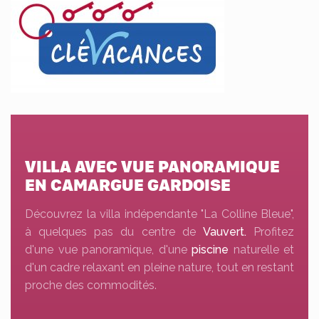
VILLA AVEC VUE PANORAMIQUE
EN CAMARGUE GARDOISE
Découvrez la villa indépendante "La Colline Bleue",
à quelques pas du centre de
Vauvert.
Profitez
d'une vue panoramique, d'une
piscine
naturelle et
d'un cadre relaxant en pleine nature, tout en restant
proche des commodités.