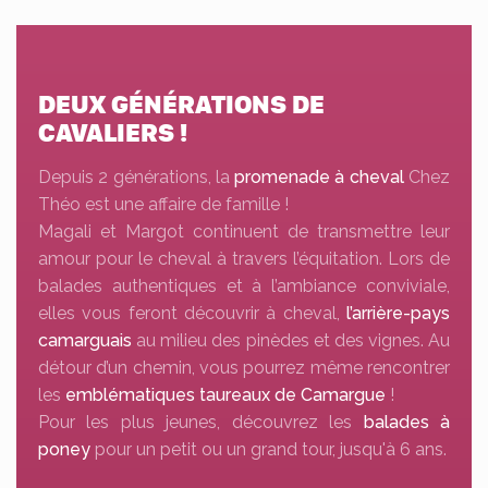
DEUX GÉNÉRATIONS DE
CAVALIERS !
Depuis 2 générations, la
promenade à cheval
Chez
Théo est une affaire de famille !
Magali et Margot continuent de transmettre leur
amour pour le cheval à travers l’équitation. Lors de
balades authentiques et à l’ambiance conviviale,
elles vous feront découvrir à cheval,
l’arrière-pays
camarguais
au milieu des pinèdes et des vignes. Au
détour d’un chemin, vous pourrez même rencontrer
les
emblématiques taureaux de Camargue
!
Pour les plus jeunes, découvrez les
balades à
poney
pour un petit ou un grand tour, jusqu'à 6 ans.