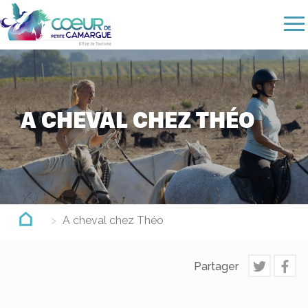
Aller
au
contenu
principal
A CHEVAL CHEZ THÉO
A cheval chez Théo
Partager