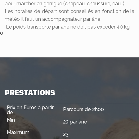
pour marcher en garrigue (chapeau, chaussure, eau…)
Les horaires de départ sont conseillés en fonction de la
météo Il faut un accompagnateur par âne
Le poids transporté par âne ne doit pas excéder 40 kg
0
PRESTATIONS
Parcours de 2h00
23 par âne
23