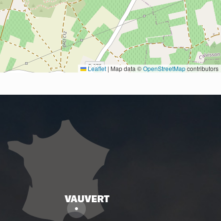
Leaflet
|
Map data ©
OpenStreetMap
contributors