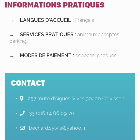
INFORMATIONS PRATIQUES
LANGUES D'ACCUEIL :
Français
SERVICES PRATIQUES :
animaux acceptés,
parking,
MODES DE PAIEMENT :
espèces, chèques
CONTACT
257 route d'Aigues-Vives 30420 Calvisson
33 (0)6 14 86 09 70
bechard.sylvie@yahoo.fr