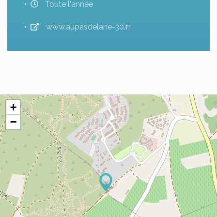
Toute l'année
www.aupasdelane-30.fr
+
−