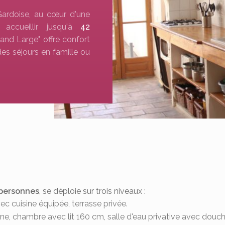
rdoise, au cœur d'une
accueillir jusqu'à
42
rand Large" offre confort
es séjours en famille ou
personnes
, se déploie sur trois niveaux :
c cuisine équipée, terrasse privée.
ne, chambre avec lit 160 cm, salle d'eau privative avec douche