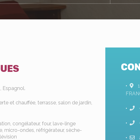
CON
QUES
s, Espagnol.
FRAN
te et chauffée, terrasse, salon de jardin,
ation, congélateur, four, lave-linge
ge, micro-ondes, réfrigérateur, sèche-
lévision