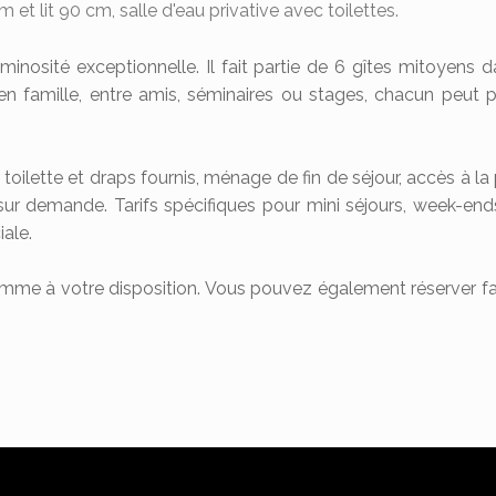
 et lit 90 cm, salle d'eau privative avec toilettes.
uminosité exceptionnelle. Il fait partie de 6 gîtes mitoyens
 en famille, entre amis, séminaires ou stages, chacun peut 
toilette et draps fournis, ménage de fin de séjour, accès à la 
 sur demande. Tarifs spécifiques pour mini séjours, week-ends
iale.
omme à votre disposition. Vous pouvez également réserver fa