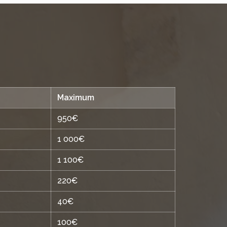
Maximum
950€
1 000€
1 100€
220€
40€
100€