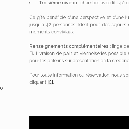
Troisième niveau
: chambre avec lit 140 cm
Ce gîte bénéficie d’une perspective et d’une l
jusqu'à 42 personnes. Idéal pour des séjours
moments conviviaux.
Renseignements complémentaires :
linge de 
Fi. Livraison de pain et viennoiseries possible
pour les pèlerins sur présentation de la crédenc
Pour toute information ou réservation, nous s
cliquant
ICI
.
0