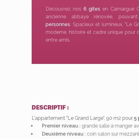
Découvrez nos
6 gîtes
en Camargue Ga
ancienne abbaye rénovée, pouvant 
personnes
. Spacieux et lumineux, "Le G
moderne, histoire et cadre unique pour d
entre amis.
DESCRIPTIF :
L'appartement "Le Grand Large", 90 m2 pour
5 
Premier niveau
: grande salle à manger ave
Deuxième niveau
: coin salon sur mezzani