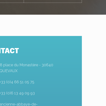
TACT
18 place du Monastère - 30640
QUEVAUX
+33 (0)4 66 51 05 75
+33 (0)6 13 49 09 93
ancienne-abbaye-de-