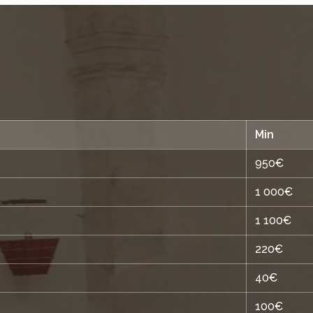
Min
950€
1 000€
1 100€
220€
40€
100€