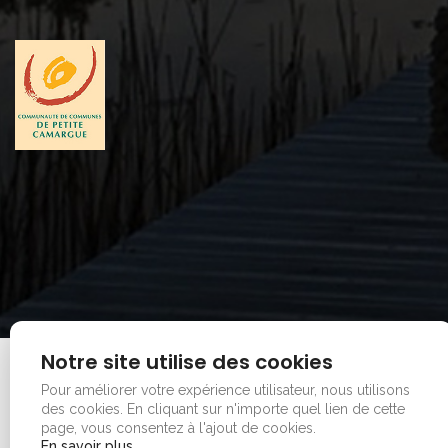
Notre site utilise des cookies
Mentions legales
|
Plan du site
Pour améliorer votre expérience utilisateur, nous utilisons
Copyright © 2026 - Office de tourisme - Vauvert. Tous
des cookies.
En cliquant sur n'importe quel lien de cette
droits réservés.
page, vous consentez à l'ajout de cookies.
En savoir plus