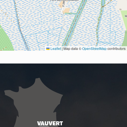
Leaflet
|
Map data ©
OpenStreetMap
contributors