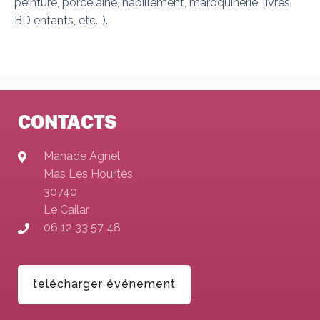
peinture, porcelaine, habillement, maroquinerie, livres,
BD enfants, etc...).
CONTACTS
Manade Agnel
Mas Les Hourtès
30740
Le Cailar
06 12 33 57 48