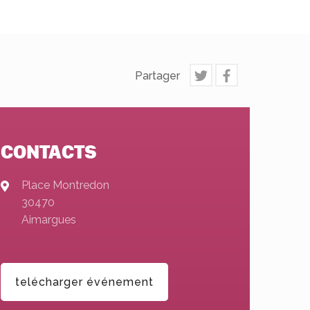
Partager
CONTACTS
Place Montredon
30470
Aimargues