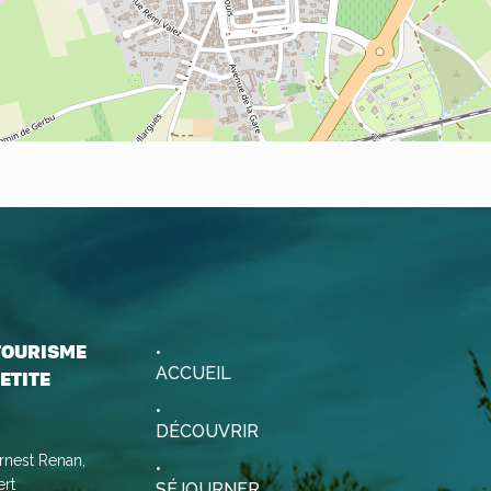
 TOURISME
ACCUEIL
ETITE
DÉCOUVRIR
rnest Renan,
rt
SÉJOURNER