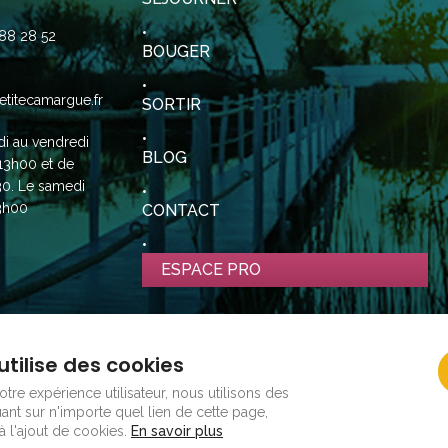
88 28 52
BOUGER
etitecamargue.fr
SORTIR
di au vendredi
BLOG
13h00 et de
30. Le samedi
3h00
CONTACT
ESPACE PRO
utilise des cookies
tre expérience utilisateur, nous utilisons des
ant sur n'importe quel lien de cette page,
 l'ajout de cookies.
En savoir plus