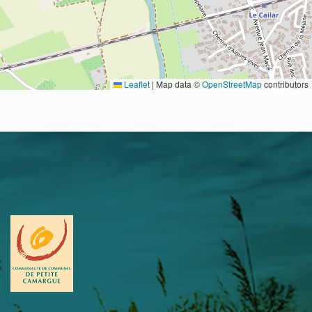
Leaflet
|
Map data ©
OpenStreetMap
contributors