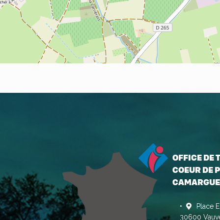
OFFICE DE
COEUR DE P
CAMARGUE
Place E
30600 Vauve