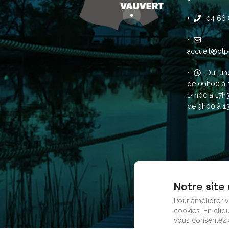
04 66 
accueil@otp
Du lun
de 09h00 à 
14h00 à 17h
de 9h00 à 1
Notre site 
Pour améliorer vo
cookies.
En cliqu
vous consentez à