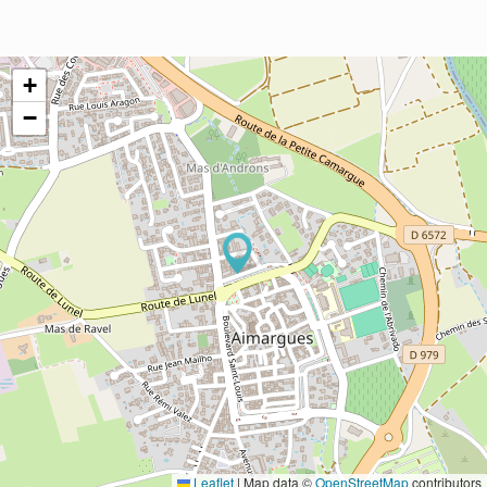
+
−
Leaflet
|
Map data ©
OpenStreetMap
contributors