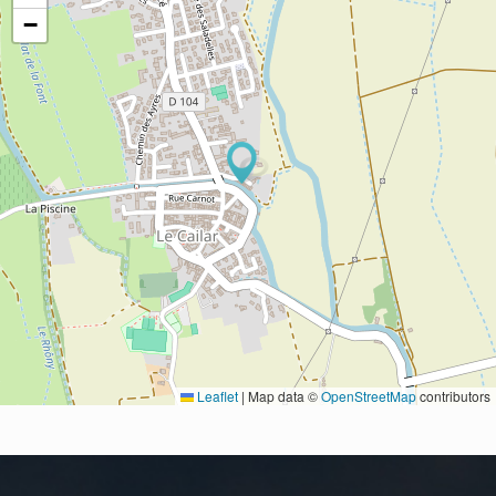
−
Leaflet
|
Map data ©
OpenStreetMap
contributors