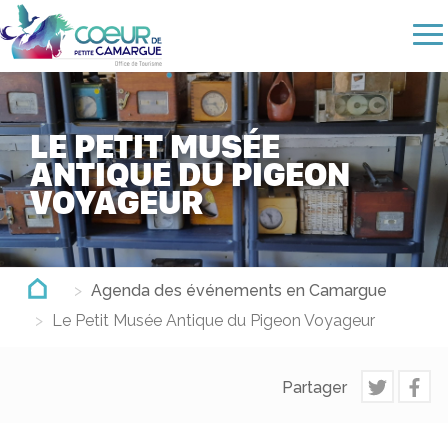
Aller
au
contenu
principal
LE PETIT MUSÉE
ANTIQUE DU PIGEON
VOYAGEUR
Agenda des événements en Camargue
Le Petit Musée Antique du Pigeon Voyageur
Partager