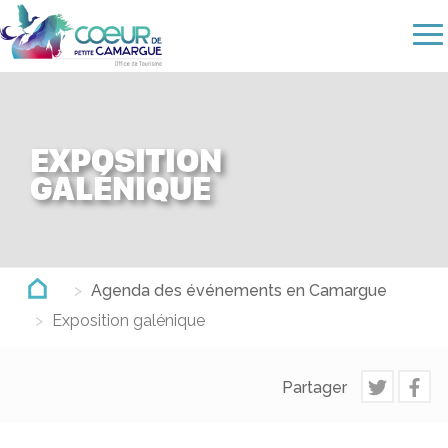
Aller
au
contenu
principal
EXPOSITION
GALÉNIQUE
Agenda des événements en Camargue
Exposition galénique
Partager