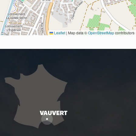
Leaflet
|
Map data ©
OpenStreetMap
contributors