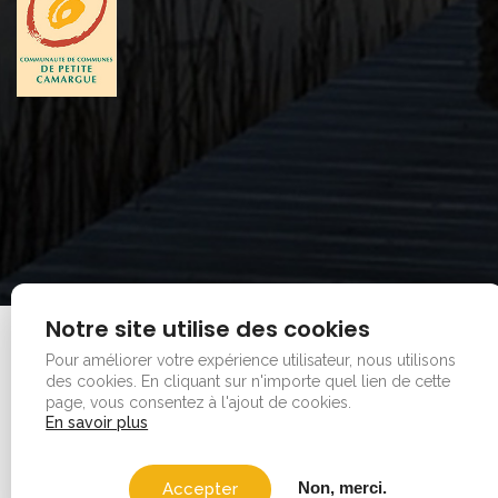
Notre site utilise des cookies
Mentions legales
|
Plan du site
Pour améliorer votre expérience utilisateur, nous utilisons
Copyright © 2026 - Office de tourisme - Vauvert. Tous
des cookies.
En cliquant sur n'importe quel lien de cette
droits réservés.
page, vous consentez à l'ajout de cookies.
En savoir plus
Non, merci.
Accepter