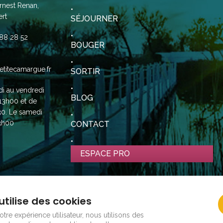
rnest Renan,
rt
SÉJOURNER
88 28 52
BOUGER
etitecamargue.fr
SORTIR
di au vendredi
BLOG
13h00 et de
30. Le samedi
3h00
CONTACT
ESPACE PRO
utilise des cookies
tre expérience utilisateur, nous utilisons des