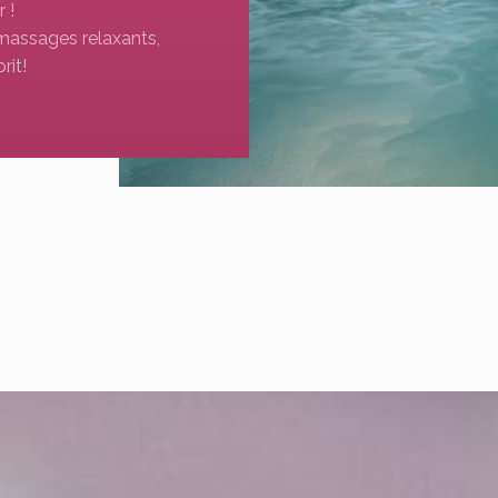
 !
massages relaxants,
rit!