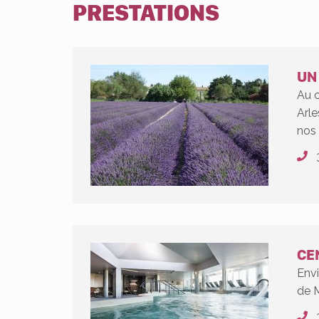
PRESTATIONS
UN
Au 
Arle
nos 
CE
Env
de M