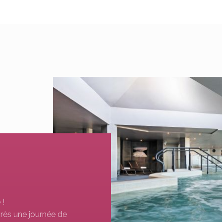
 !
rès une journée de