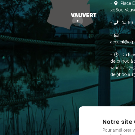
Place E
30600 Vauve
04 66 
accueil@otp
Du lun
de 09h00 à 
14h00 à 17h
de 9h00 à 1
Notre site 
Pour améliorer vo