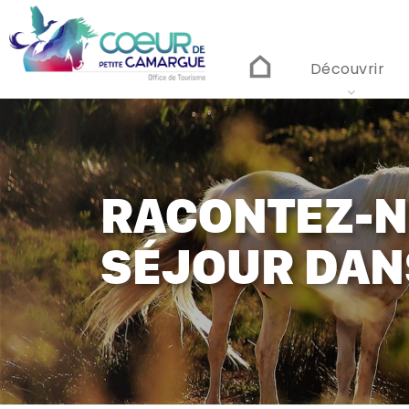
Aller
au
contenu
principal
Découvrir
RACONTEZ-N
SÉJOUR DANS