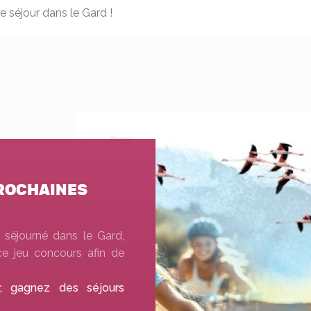
 séjour dans le Gard !
PROCHAINES
séjourné dans le Gard,
e jeu concours afin de
r, gagnez des séjours