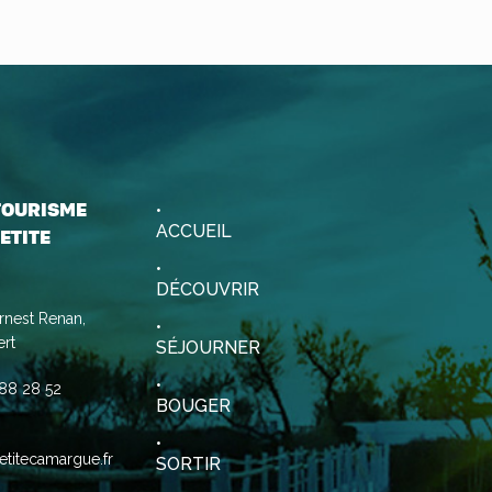
 TOURISME
ACCUEIL
ETITE
DÉCOUVRIR
rnest Renan,
rt
SÉJOURNER
88 28 52
BOUGER
etitecamargue.fr
SORTIR