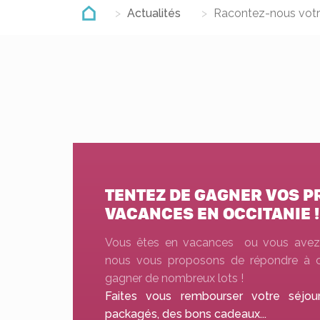
Actualités
Racontez-nous votre
TENTEZ DE GAGNER VOS 
VACANCES EN OCCITANIE !
Vous êtes en vacances ou vous avez 
nous vous proposons de répondre à c
gagner de nombreux lots !
Faites vous rembourser votre séjou
packagés, des bons cadeaux...