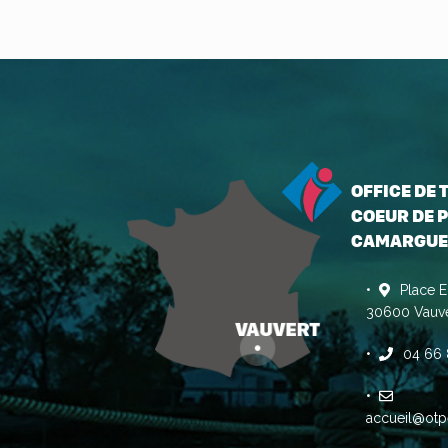
OFFICE DE
COEUR DE P
CAMARGUE
Place E
30600 Vauve
04 66 
accueil@otp