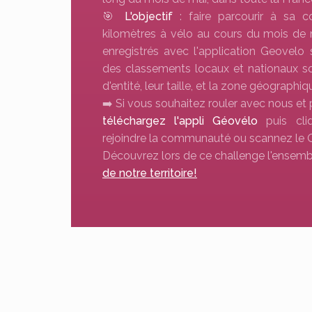
🎯
L'objectif
: faire parcourir à sa
kilomètres à vélo au cours du mois de 
enregistrés avec l'application Geovelo
des classements locaux et nationaux so
d'entité, leur taille, et la zone géographiq
➡️ Si vous souhaitez rouler avec nous et p
téléchargez l'appli Géovélo
puis cl
rejoindre la communauté ou scannez le 
Découvrez lors de ce challenge l'ensem
de notre territoire!