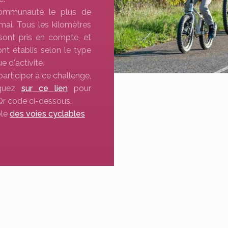
 communauté le plus de
mai. Tous les kilomètres
 sont pris en compte, et
nt établis selon le type
ue d'activité.
articiper à ce challenge,
iquez
sur ce lien
pour
Qr code ci-dessous.
ble
des voies cyclables