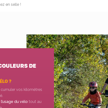
z en selle !
COULEURS DE
ÉLO ?
cumuler vos kilomètres
é.
l’usage du vélo
tout au
e.