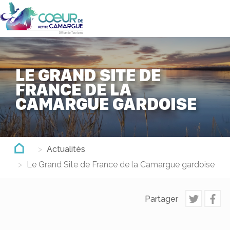
Aller
au
contenu
principal
LE GRAND SITE DE
FRANCE DE LA
CAMARGUE GARDOISE
Actualités
Le Grand Site de France de la Camargue gardoise
Partager