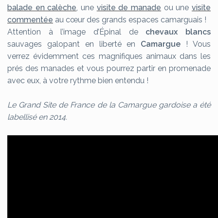
balade en calèche
, une
visite de manade
ou une
visite
commentée
au cœur des grands espaces camarguais !
Attention à l’image d’Épinal de
chevaux blancs
sauvages galopant en liberté en
Camargue
! Vous
verrez évidemment ces magnifiques animaux dans les
prés des manades et vous pourrez partir en promenade
avec eux, à votre rythme bien entendu !
Le Grand Site de France de la Camargue gardoise a été
labellisé en 2014.