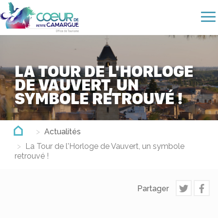
Aller
au
contenu
principal
LA TOUR DE L'HORLOGE
DE VAUVERT, UN
SYMBOLE RETROUVÉ !
Actualités
La Tour de l'Horloge de Vauvert, un symbole
retrouvé !
Partager