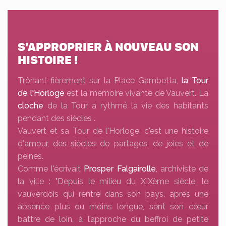
S'APPROPRIER À NOUVEAU SON
HISTOIRE !
Trônant fièrement sur la Place Gambetta,
la Tour
de l'Horloge
est la mémoire vivante de Vauvert. La
cloche
de la Tour a rythmé la vie des habitants
pendant des siècles .
Vauvert et sa Tour de l'Horloge, c'est une histoire
d'amour, des siècles de partages, de joies et de
peines.
Comme l'écrivait
Prosper Falgairolle
, archiviste de
la ville : "Depuis le milieu du XIXème siècle, le
vauverdois qui rentre dans son pays, après une
absence plus ou moins longue, sent son cœur
battre de loin, à l’approche du beffroi de petite